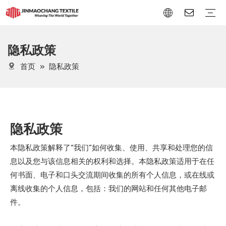
隐私政策
运动面料
金光绒
网眼金光绒
丝光绒
珠地布
有光平布
网眼布
氨纶绒布
氨纶超柔
奥粒绒
韩国绒
家纺面料
荷兰绒
水晶超柔
超柔
花点绒
大抽条
衬布
仿棉绒
圈绒
条绒
首页
»
隐私政策
隐私政策
本隐私政策解释了“我们”如何收集、使用、共享和处理您的信
息以及您与该信息相关的权利和选择。本隐私政策适用于在任
何书面、电子和口头交流期间收集的所有个人信息，或在线或
离线收集的个人信息，包括：我们的网站和任何其他电子邮
件。